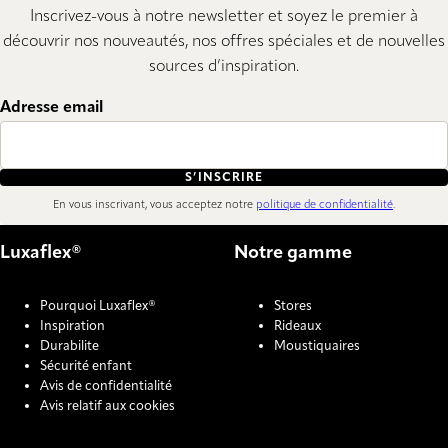
Inscrivez-vous à notre newsletter et soyez le premier à
découvrir nos nouveautés, nos offres spéciales et de nouvelles
sources d’inspiration.
Adresse email
S’INSCRIRE
En vous inscrivant, vous acceptez notre
politique de confidentialité
.
Luxaflex®
Notre gamme
Pourquoi Luxaflex®
Stores
Inspiration
Rideaux
Durabilite
Moustiquaires
Sécurité enfant
Avis de confidentialité
Avis relatif aux cookies