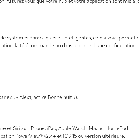
. Assurez‑vous que votre hub et votre application sont mis à j
 de systèmes domotiques et intelligentes, ce qui vous permet 
plication, la télécommande ou dans le cadre d’une configuration
 ex. : « Alexa, active
Bonne nuit
»).
ome et Siri sur iPhone, iPad, Apple Watch, Mac et HomePod.
cation PowerView® v2.4+ et iOS 15 ou version ultérieure.