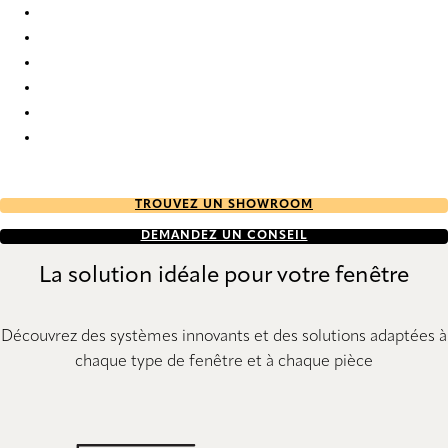
Crêpe FR Re-Life 1620 Pleated Blind
Crêpe FR Re-Life 1621 Pleated Blind
Crêpe FR Re-Life 1622 Pleated Blind
Crêpe FR Re-Life 1623 Pleated Blind
Crêpe FR Re-Life 1624 Pleated Blind
Crêpe FR Re-Life 1625 Pleated Blind
TROUVEZ UN SHOWROOM
DEMANDEZ UN CONSEIL
La solution idéale pour votre fenêtre
Découvrez des systèmes innovants et des solutions adaptées à
chaque type de fenêtre et à chaque pièce