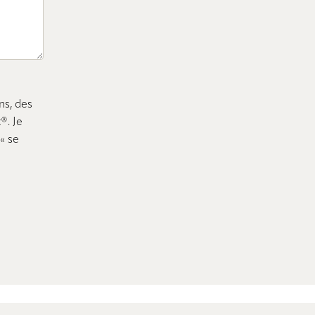
ns, des
®. Je
« se