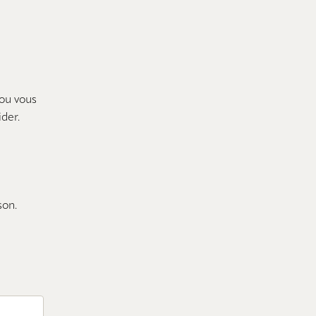
 ou vous
der.
son.