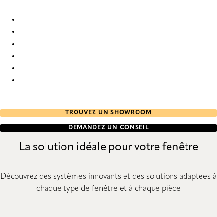
Allegory 2163 Duo roller blinds
Allegory 2164 Duo roller blinds
Allegory 2165 Duo roller blinds
Allegory 2168 Duo roller blinds
Allegory 2170 Duo roller blinds
Allegory 2171 Duo roller blinds
TROUVEZ UN SHOWROOM
DEMANDEZ UN CONSEIL
La solution idéale pour votre fenêtre
Découvrez des systèmes innovants et des solutions adaptées à
chaque type de fenêtre et à chaque pièce