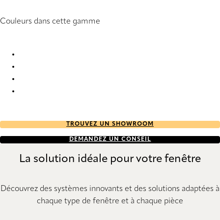
Couleurs dans cette gamme
Arles Re-Life 2886 Vertical Blind
Arles Re-Life 2890 Vertical Blind
Arles Re-Life 2895 Vertical Blind
Arles Re-Life 2898 Vertical Blind
TROUVEZ UN SHOWROOM
DEMANDEZ UN CONSEIL
La solution idéale pour votre fenêtre
Découvrez des systèmes innovants et des solutions adaptées à
chaque type de fenêtre et à chaque pièce