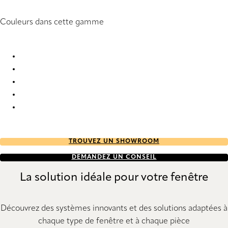
Couleurs dans cette gamme
Base 1413 Pleated Blind
Base 1414 Pleated Blind
Base 1415 Pleated Blind
Base 1851 Pleated Blind
Base 1852 Pleated Blind
TROUVEZ UN SHOWROOM
DEMANDEZ UN CONSEIL
La solution idéale pour votre fenêtre
Découvrez des systèmes innovants et des solutions adaptées à
chaque type de fenêtre et à chaque pièce