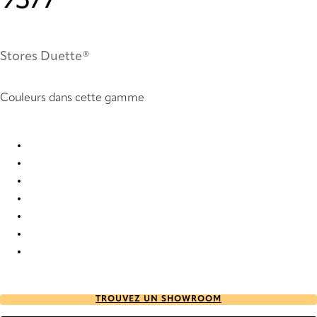
9377
Stores Duette®
Couleurs dans cette gamme
Batiste Architella RD 9380 Duette
Batiste Architella® RD 7668 Duette
Batiste Architella® RD 7671 Duette
Batiste Architella® RD 9376 Duette
Batiste Architella® RD 9377 Duette
Batiste Architella® RD 9378 Duette
Batiste Architella® RD 9382 Duette
TROUVEZ UN SHOWROOM