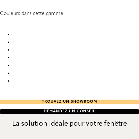
Couleurs dans cette gamme
Burgos 9929 Roman Blind
Burgos 9930 Roman Blind
Burgos 9931 Roman Blind
Burgos 9932 Roman Blind
Burgos 9933 Roman Blind
Burgos 9934 Roman Blind
Burgos 9935 Roman Blind
TROUVEZ UN SHOWROOM
DEMANDEZ UN CONSEIL
La solution idéale pour votre fenêtre