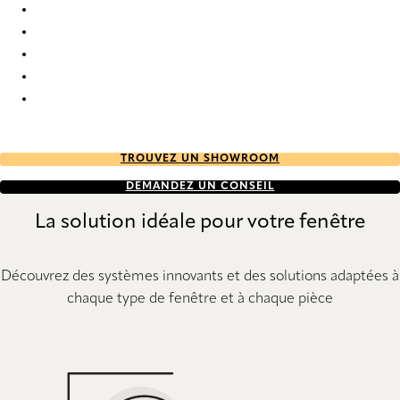
Deadflat 4062 Metal Venetians
Deadflat 4067 Metal Venetians
Deadflat 4070 Metal Venetians
Deadflat 4072 Metal Venetians
Deadflat 4145 Metal Venetians
TROUVEZ UN SHOWROOM
DEMANDEZ UN CONSEIL
La solution idéale pour votre fenêtre
Découvrez des systèmes innovants et des solutions adaptées à
chaque type de fenêtre et à chaque pièce