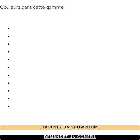
Couleurs dans cette gamme
Dense 2867 Vertical Blind
Dense 2868 Vertical Blind
Dense 6671 Vertical Blind
Dense 6672 Vertical Blind
Dense 6673 Vertical Blind
Dense 6674 Vertical Blind
Dense 6675 Vertical Blind
Dense 6676 Vertical Blind
Dense 6677 Vertical Blind
Dense 9190 Vertical Blind
Dense 9191 Vertical Blind
TROUVEZ UN SHOWROOM
DEMANDEZ UN CONSEIL