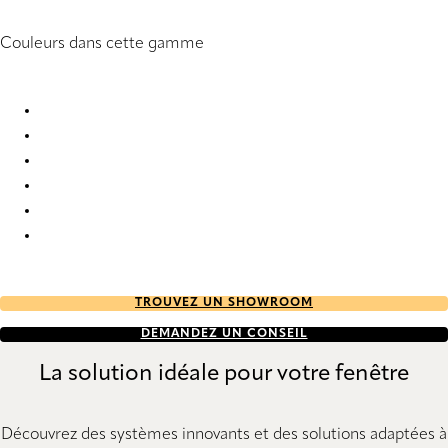
Couleurs dans cette gamme
Endure 1040 Roller Blind
Endure 1041 Roller Blind
Endure 1042 Roller Blind
Endure 1043 Roller Blind
Endure 1044 Roller Blind
Endure 1045 Roller Blind
TROUVEZ UN SHOWROOM
DEMANDEZ UN CONSEIL
La solution idéale pour votre fenêtre
Découvrez des systèmes innovants et des solutions adaptées à