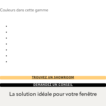
Couleurs dans cette gamme
Furore 6631 Vertical Blind
Furore 6632 Vertical Blind
Furore 6633 Vertical Blind
Furore 6634 Vertical Blind
Furore 6635 Vertical Blind
Furore 6636 Vertical Blind
Furore 6637 Vertical Blind
TROUVEZ UN SHOWROOM
DEMANDEZ UN CONSEIL
La solution idéale pour votre fenêtre