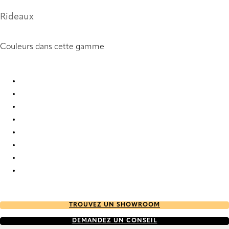
Rideaux
Couleurs dans cette gamme
Guardo 9880 Curtains
Guardo 9881 Curtains
Guardo 9882 Curtains
Guardo 9883 Curtains
Guardo 9884 Curtains
Guardo 9885 Curtains
Guardo 9886 Curtains
Guardo 9887 Curtains
TROUVEZ UN SHOWROOM
DEMANDEZ UN CONSEIL