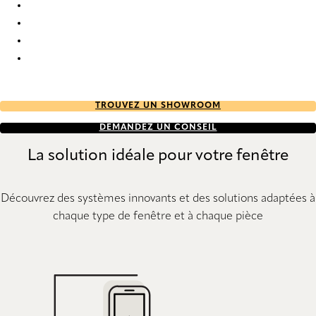
Nordic Re-Life duo tone 2692 Duette
Nordic Re-Life duo tone 2693 Duette
Nordic Re-Life duo tone 2694 Duette
Nordic Re-Life duo tone 2695 Duette
TROUVEZ UN SHOWROOM
DEMANDEZ UN CONSEIL
La solution idéale pour votre fenêtre
Découvrez des systèmes innovants et des solutions adaptées à
chaque type de fenêtre et à chaque pièce