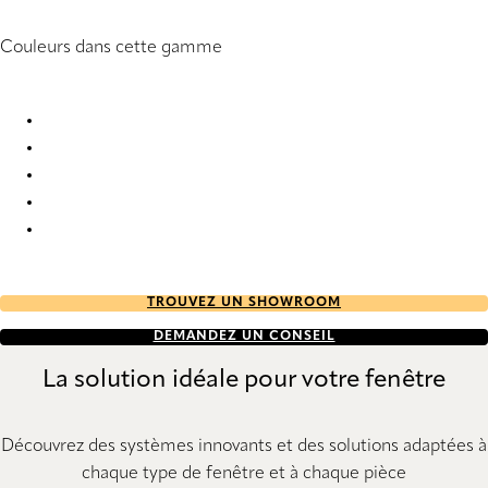
Couleurs dans cette gamme
Opal Metal FR 4416 Pleated Blind
Opal Metal FR 4417 Pleated Blind
Opal Metal FR 4418 Pleated Blind
Opal Metal FR 4419 Pleated Blind
Opal Metal FR 4420 Pleated Blind
TROUVEZ UN SHOWROOM
DEMANDEZ UN CONSEIL
La solution idéale pour votre fenêtre
Découvrez des systèmes innovants et des solutions adaptées à
chaque type de fenêtre et à chaque pièce