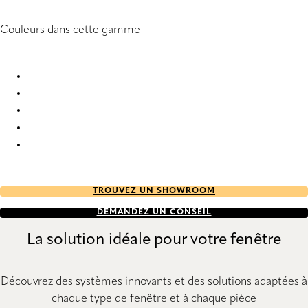
Couleurs dans cette gamme
Panama Deco 3 2912 Vertical Blind
Panama Deco 3 9157 Vertical Blind
Panama Deco 3 9159 Vertical Blind
Panama Deco 3 9160 Vertical Blind
Panama Deco 3 9161 Vertical Blind
TROUVEZ UN SHOWROOM
DEMANDEZ UN CONSEIL
La solution idéale pour votre fenêtre
Découvrez des systèmes innovants et des solutions adaptées à
chaque type de fenêtre et à chaque pièce