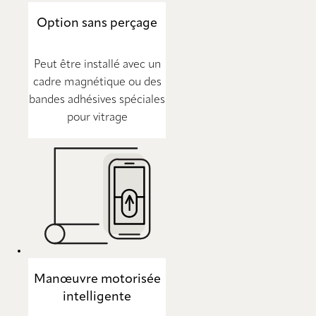
Option sans perçage
Peut être installé avec un
cadre magnétique ou des
bandes adhésives spéciales
pour vitrage
Manœuvre motorisée
intelligente