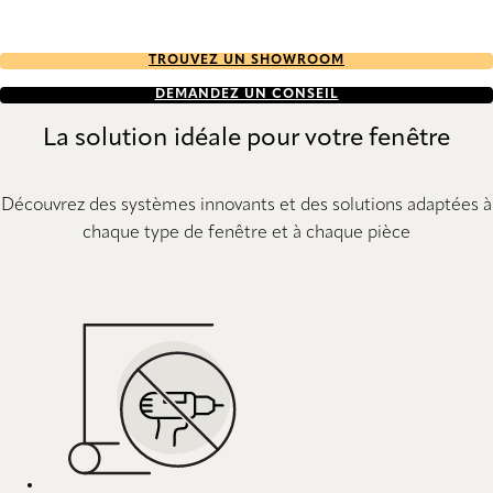
TROUVEZ UN SHOWROOM
DEMANDEZ UN CONSEIL
La solution idéale pour votre fenêtre
Découvrez des systèmes innovants et des solutions adaptées à
chaque type de fenêtre et à chaque pièce