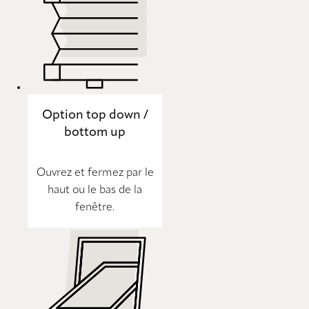
Option top down /
bottom up
Ouvrez et fermez par le
haut ou le bas de la
fenêtre.