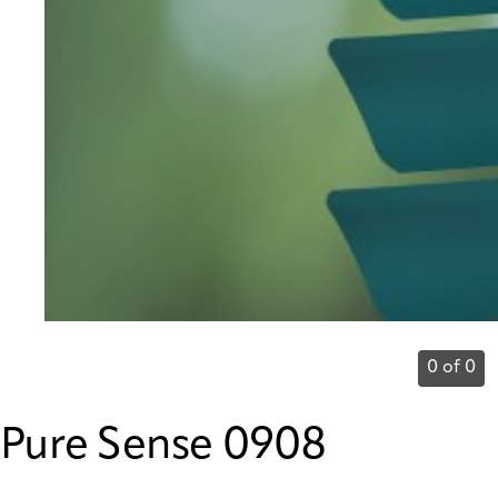
0 of 0
Pure Sense 0908