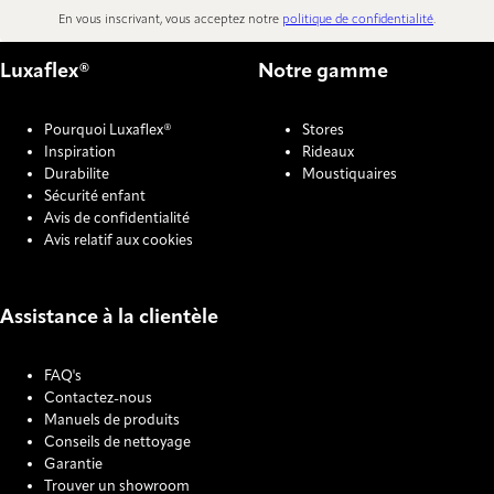
En vous inscrivant, vous acceptez notre
politique de confidentialité
.
Luxaflex®
Notre gamme
Pourquoi Luxaflex®
Stores
Inspiration
Rideaux
Durabilite
Moustiquaires
Sécurité enfant
Avis de confidentialité
Avis relatif aux cookies
Assistance à la clientèle
FAQ's
Contactez-nous
Manuels de produits
Conseils de nettoyage
Garantie
Trouver un showroom