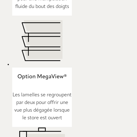
fluide du bout des doigts
Option MegaView®
Les lamelles se regroupent
par deux pour offrir une
vue plus dégagée lorsque
le store est ouvert