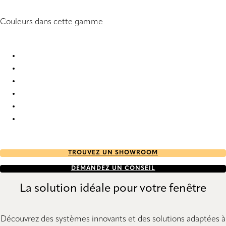
Couleurs dans cette gamme
Ribe Re-Life 2869 Vertical Blind
Ribe Re-Life 2871 Vertical Blind
Ribe Re-Life 2873 Vertical Blind
Ribe Re-Life 2874 Vertical Blind
Ribe Re-Life 2876 Vertical Blind
Ribe Re-Life 2877 Vertical Blind
TROUVEZ UN SHOWROOM
DEMANDEZ UN CONSEIL
La solution idéale pour votre fenêtre
Découvrez des systèmes innovants et des solutions adaptées à