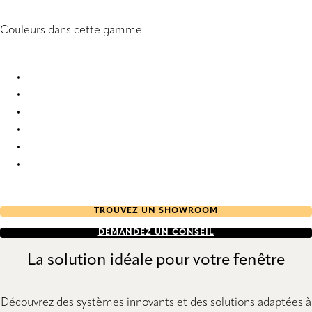
Couleurs dans cette gamme
Santos 1 9094 Vertical Blind
Santos 1 9095 Vertical Blind
Santos 1 9096 Vertical Blind
Santos 1 9097 Vertical Blind
Santos 1 9098 Vertical Blind
Santos 1 9099 Vertical Blind
TROUVEZ UN SHOWROOM
DEMANDEZ UN CONSEIL
La solution idéale pour votre fenêtre
Découvrez des systèmes innovants et des solutions adaptées à