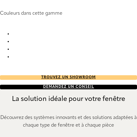
Couleurs dans cette gamme
Sirius Screen 10 6555 Roller Blind
Sirius Screen 10 6556 Roller Blind
Sirius Screen 10 6557 Roller Blind
Sirius Screen 10 6558 Roller Blind
TROUVEZ UN SHOWROOM
DEMANDEZ UN CONSEIL
La solution idéale pour votre fenêtre
Découvrez des systèmes innovants et des solutions adaptées à
chaque type de fenêtre et à chaque pièce