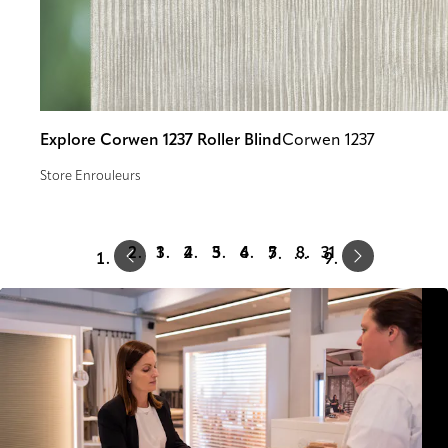
Explore Corwen 1237 Roller Blind
Corwen 1237
Store Enrouleurs
Prev
Next
1
2
3
4
5
31
…