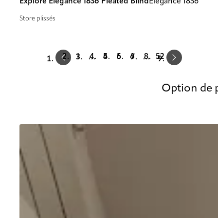
Explore Elegance 1836 Pleated Blind
Elegance 1836
Store plissés
Prev
Next
1
4
5
6
52
…
…
Option de p