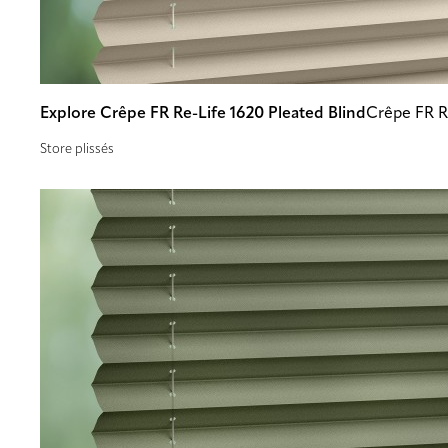
Explore Crêpe FR Re-Life 1620 Pleated Blind
Crêpe FR R
Store plissés