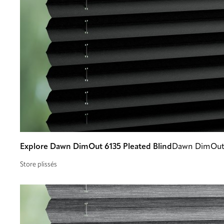
Explore Dawn DimOut 6135 Pleated Blind
Dawn DimOut
Store plissés