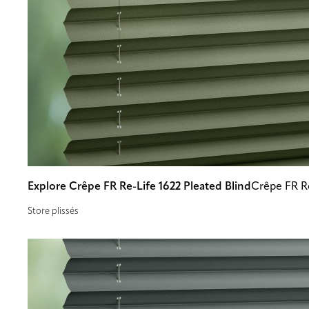
Explore Crêpe FR Re-Life 1622 Pleated Blind
Crêpe FR Re
Store plissés