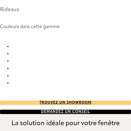
Rideaux
Couleurs dans cette gamme
Storo 9923 Curtains
Storo 9924 Curtains
Storo 9925 Curtains
Storo 9926 Curtains
Storo 9927 Curtains
Storo 9928 Curtains
TROUVEZ UN SHOWROOM
DEMANDEZ UN CONSEIL
La solution idéale pour votre fenêtre