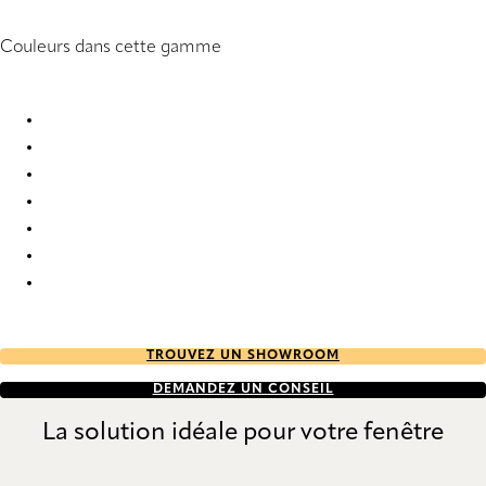
Couleurs dans cette gamme
Structures 8373 Wood Venetians
Structures 8375 Wood Venetians
Structures 8379 Wood Venetians
Structures 8381 Wood Venetians
Structures 8387 Wood Venetians
Structures 8400 Wood Venetians
Structures 8408 Wood Venetians
TROUVEZ UN SHOWROOM
DEMANDEZ UN CONSEIL
La solution idéale pour votre fenêtre