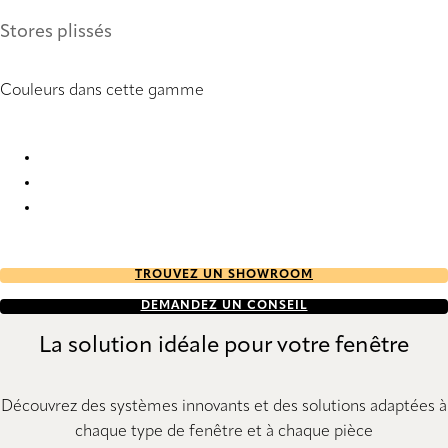
Stores plissés
Couleurs dans cette gamme
Troyes StainStop Re-Life 1929 Pleated Blind
Troyes StainStop Re-Life 1930 Pleated Blind
Troyes StainStop Re-Life 1931 Pleated Blind
TROUVEZ UN SHOWROOM
DEMANDEZ UN CONSEIL
La solution idéale pour votre fenêtre
Découvrez des systèmes innovants et des solutions adaptées à
chaque type de fenêtre et à chaque pièce