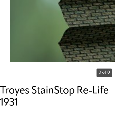
0 of 0
Troyes StainStop Re-Life
1931