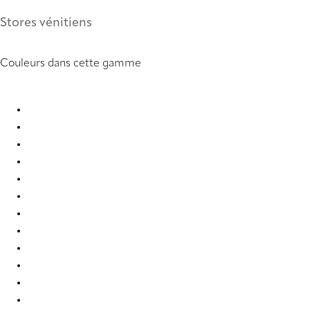
Stores vénitiens
Couleurs dans cette gamme
Uni 0858 Metal Venetians
Uni 0877 Metal Venetians
Uni 0878 Metal Venetians
Uni 0903 Metal Venetians
Uni 0910 Metal Venetians
Uni 2007 Metal Venetians
Uni 2019 Metal Venetians
Uni 2054 Metal Venetians
Uni 2326 Metal Venetians
Uni 2327 Metal Venetians
Uni 2339 Metal Venetians
Uni 3251 Metal Venetians