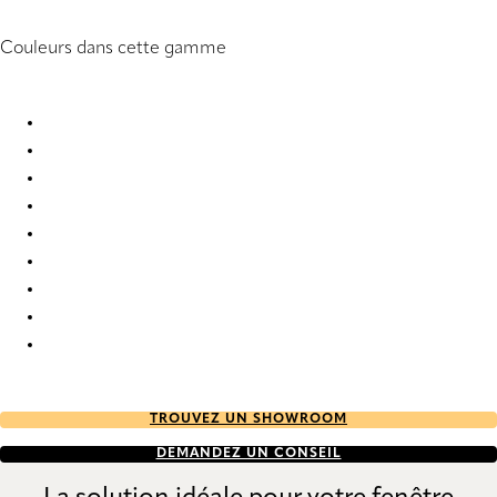
Couleurs dans cette gamme
Unico 1012 Roller Blind
Unico 1013 Roller Blind
Unico 1015 Roller Blind
Unico 4568 Roller Blind
Unico 4569 Roller Blind
Unico 4570 Roller Blind
Unico 6839 Roller Blind
Unico 6899 Roller Blind
Unico 7523 Roller Blind
TROUVEZ UN SHOWROOM
DEMANDEZ UN CONSEIL