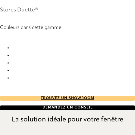
Stores Duette®
Couleurs dans cette gamme
Unik duo tone FR 9269 Duette
Unik duo tone FR 9270 Duette
Unik duo tone FR 9271 Duette
Unik duo tone FR 9272 Duette
Unik duo tone FR 9273 Duette
TROUVEZ UN SHOWROOM
DEMANDEZ UN CONSEIL
La solution idéale pour votre fenêtre