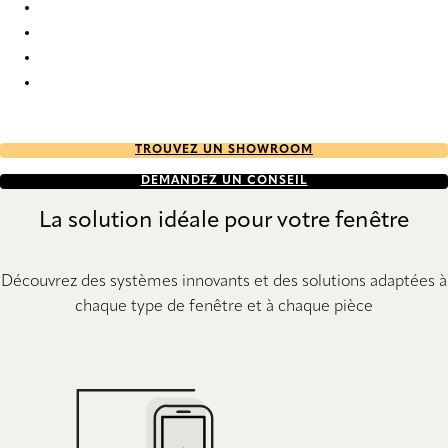
Unik Re-Life duo tone 2789 Duette
Unik Re-Life duo tone 2790 Duette
Unik Re-Life duo tone 2791 Duette
Unik Re-Life duo tone 2792 Duette
TROUVEZ UN SHOWROOM
DEMANDEZ UN CONSEIL
La solution idéale pour votre fenêtre
Découvrez des systèmes innovants et des solutions adaptées à
chaque type de fenêtre et à chaque pièce