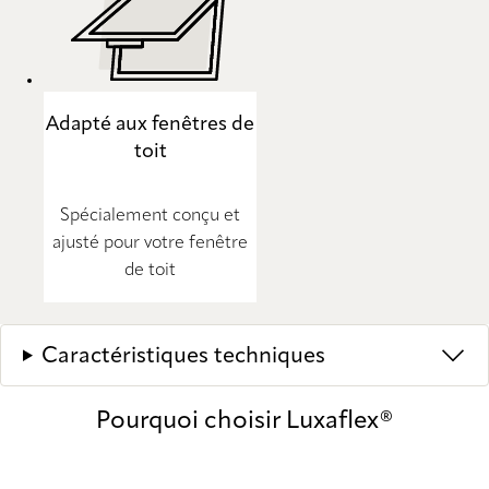
Adapté aux fenêtres de
toit
Spécialement conçu et
ajusté pour votre fenêtre
de toit
Caractéristiques techniques
Pourquoi choisir Luxaflex®