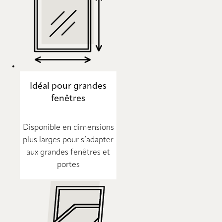
Idéal pour grandes
fenêtres
Disponible en dimensions
plus larges pour s’adapter
aux grandes fenêtres et
portes