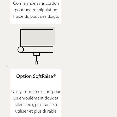
Commande sans cordon
pour une manipulation
fluide du bout des doigts
Option SoftRaise®
Un système à ressort pour
un enroulement doux et
silencieux, plus facile à
utiliser et plus durable