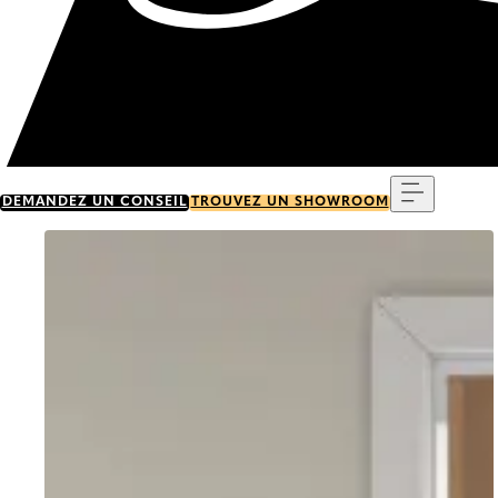
Menu
DEMANDEZ UN CONSEIL
TROUVEZ UN SHOWROOM
Go to item 0