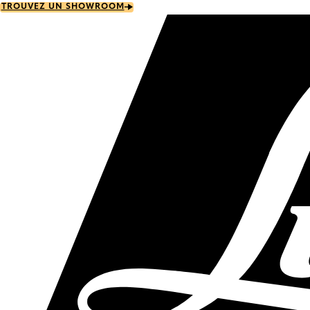
Skip
TROUVEZ UN SHOWROOM
to
main
content