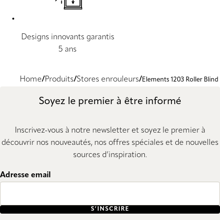
Designs innovants garantis
5 ans
Home
Produits
Stores enrouleurs
Elements 1203 Roller Blind
Soyez le premier à être informé
Inscrivez-vous à notre newsletter et soyez le premier à
découvrir nos nouveautés, nos offres spéciales et de nouvelles
sources d’inspiration.
Adresse email
S’INSCRIRE