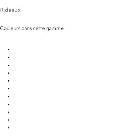
Rideaux
Couleurs dans cette gamme
Kalix 8936 Curtains
Kalix 8938 Curtains
Kalix 8943 Curtains
Kalix 8961 Curtains
Kalix 8963 Curtains
Kalix 8967 Curtains
Kalix 9893 Curtains
Kalix 9894 Curtains
Kalix 9895 Curtains
Kalix 9896 Curtains
Kalix 9897 Curtains