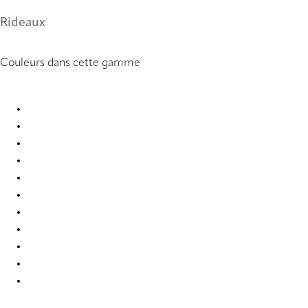
Rideaux
Couleurs dans cette gamme
Kalix 8936 Curtains
Kalix 8938 Curtains
Kalix 8943 Curtains
Kalix 8961 Curtains
Kalix 8963 Curtains
Kalix 8967 Curtains
Kalix 9893 Curtains
Kalix 9894 Curtains
Kalix 9895 Curtains
Kalix 9896 Curtains
Kalix 9897 Curtains