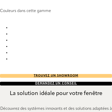
Couleurs dans cette gamme
Natté 10 2938 Vertical Blind
Natté 10 2939 Vertical Blind
Natté 10 2941 Vertical Blind
Natté 10 2943 Vertical Blind
Natté 10 2953 Vertical Blind
Natté 10% 2937 Vertical Blind
TROUVEZ UN SHOWROOM
DEMANDEZ UN CONSEIL
La solution idéale pour votre fenêtre
Découvrez des systèmes innovants et des solutions adaptées à