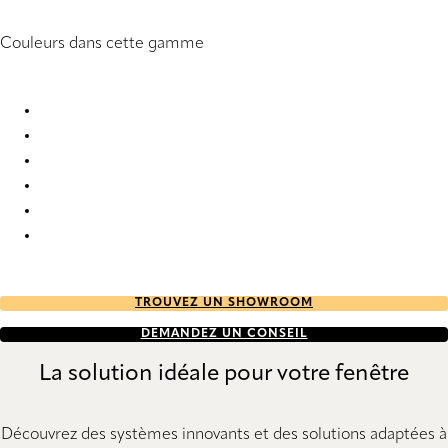
Couleurs dans cette gamme
Natté 10 2938 Vertical Blind
Natté 10 2939 Vertical Blind
Natté 10 2941 Vertical Blind
Natté 10 2943 Vertical Blind
Natté 10 2953 Vertical Blind
Natté 10% 2937 Vertical Blind
TROUVEZ UN SHOWROOM
DEMANDEZ UN CONSEIL
La solution idéale pour votre fenêtre
Découvrez des systèmes innovants et des solutions adaptées à