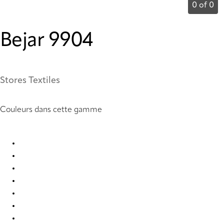
0 of 0
Bejar 9904
Stores Textiles
Couleurs dans cette gamme
Bejar 9901 Roman Blind
Bejar 9902 Roman Blind
Bejar 9903 Roman Blind
Bejar 9904 Roman Blind
Bejar 9905 Roman Blind
Bejar 9906 Roman Blind
Bejar 9907 Roman Blind