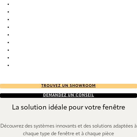
Bejar 9908 Roman Blind
Bejar 9909 Roman Blind
Bejar 9910 Roman Blind
Bejar 9911 Roman Blind
Bejar 9912 Roman Blind
Bejar 9913 Roman Blind
Bejar 9914 Roman Blind
Bejar 9915 Roman Blind
Bejar 9916 Roman Blind
TROUVEZ UN SHOWROOM
DEMANDEZ UN CONSEIL
La solution idéale pour votre fenêtre
Découvrez des systèmes innovants et des solutions adaptées à
chaque type de fenêtre et à chaque pièce