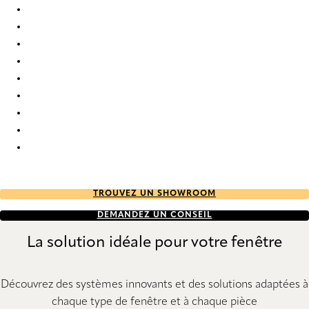
Bejar 9908 Roman Blind
Bejar 9909 Roman Blind
Bejar 9910 Roman Blind
Bejar 9911 Roman Blind
Bejar 9912 Roman Blind
Bejar 9913 Roman Blind
Bejar 9914 Roman Blind
Bejar 9915 Roman Blind
Bejar 9916 Roman Blind
TROUVEZ UN SHOWROOM
DEMANDEZ UN CONSEIL
La solution idéale pour votre fenêtre
Découvrez des systèmes innovants et des solutions adaptées à
chaque type de fenêtre et à chaque pièce