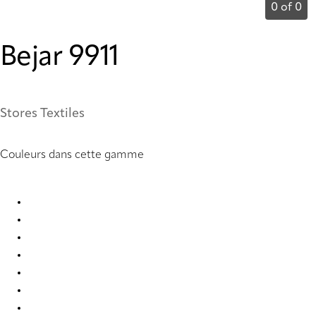
0 of 0
Bejar 9911
Stores Textiles
Couleurs dans cette gamme
Bejar 9901 Roman Blind
Bejar 9902 Roman Blind
Bejar 9903 Roman Blind
Bejar 9904 Roman Blind
Bejar 9905 Roman Blind
Bejar 9906 Roman Blind
Bejar 9907 Roman Blind