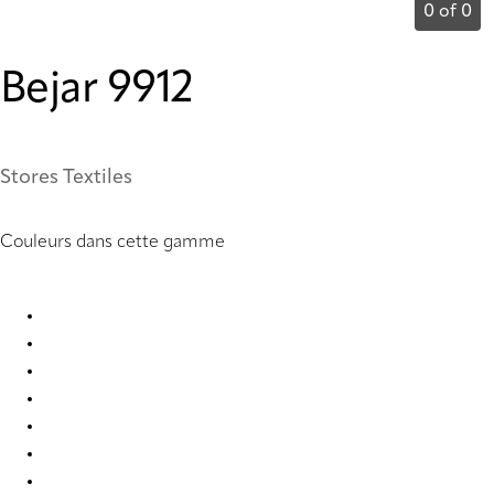
0 of 0
Bejar 9912
Stores Textiles
Couleurs dans cette gamme
Bejar 9901 Roman Blind
Bejar 9902 Roman Blind
Bejar 9903 Roman Blind
Bejar 9904 Roman Blind
Bejar 9905 Roman Blind
Bejar 9906 Roman Blind
Bejar 9907 Roman Blind