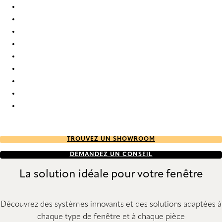
Bejar 9908 Roman Blind
Bejar 9909 Roman Blind
Bejar 9910 Roman Blind
Bejar 9911 Roman Blind
Bejar 9912 Roman Blind
Bejar 9913 Roman Blind
Bejar 9914 Roman Blind
Bejar 9915 Roman Blind
Bejar 9916 Roman Blind
TROUVEZ UN SHOWROOM
DEMANDEZ UN CONSEIL
La solution idéale pour votre fenêtre
Découvrez des systèmes innovants et des solutions adaptées à
chaque type de fenêtre et à chaque pièce